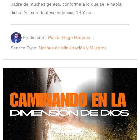
padre de muchas gentes, conforme a lo que se le había
dicho: Así será tu descendencia. 19 Y no…
Predicador :
Pastor Hugo Magana
Service Type:
Noches de Ministración y Milagros