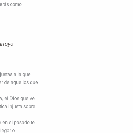
verás como
arroyo
njustas a la que
er de aquellos que
a, el Dios que ve
ica injusta sobre
e en el pasado te
legar o