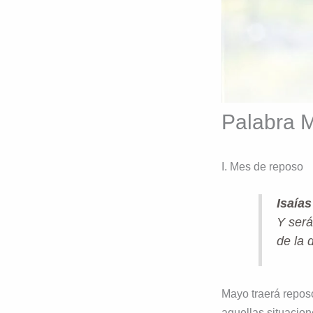
Palabra M
I. Mes de reposo
Isaías
Y será
de la 
Mayo traerá reposo
aquellas situacio