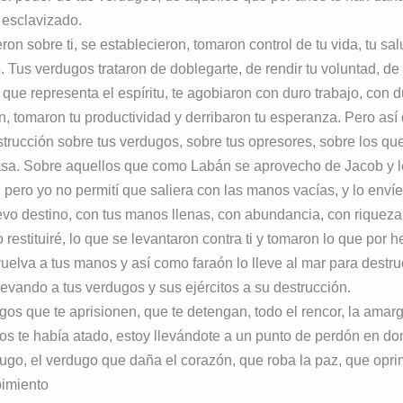
 esclavizado.
ron sobre ti, se establecieron, tomaron control de tu vida, tu sa
o. Tus verdugos trataron de doblegarte, de rendir tu voluntad, de
 que representa el espíritu, te agobiaron con duro trabajo, con 
ión, tomaron tu productividad y derribaron tu esperanza. Pero así
trucción sobre tus verdugos, sobre tus opresores, sobre los q
casa. Sobre aquellos que como Labán se aprovecho de Jacob y l
, pero yo no permití que saliera con las manos vacías, y lo envíe
uevo destino, con tus manos llenas, con abundancia, con riqueza,
 restituiré, lo que se levantaron contra ti y tomaron lo que por 
elva a tus manos y así como faraón lo lleve al mar para destru
llevando a tus verdugos y sus ejércitos a su destrucción.
os que te aprisionen, que te detengan, todo el rencor, la amargu
os te había atado, estoy llevándote a un punto de perdón en do
ugo, el verdugo que daña el corazón, que roba la paz, que oprim
pimiento