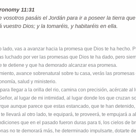
ronomy 11:31
 vosotros pasáis el Jordán para ir a poseer la tierra que
 vuestro Dios; y la tomaréis, y habitaréis en ella.
ro lado, vas a avanzar hacia la promesa que Dios te ha hecho. 
has luchado por ver las promesas que Dios te ha dado, pero sie
ue te detiene y que ha demorado alcanzar esa promesa.
miento, avance sobrenatural sobre tu casa, verás las promesas
onomía, salud y ministerio.
ara llegar a la orilla del rio, camina con precisión, acércate al 
Señor, al lugar de mi intimidad, al lugar donde los que cruzan 
orque aunque parece que estas estancado, que te han detenido
e llevará al otro lado, te equipará, te proveerá, te empujará a al
diciones que en el pasado fueron duras para ti, los cielos de br
onas no te demorará más, he determinado impulsarte, dotarte de