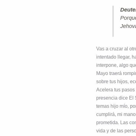
Deute
Porque
Jehová
Vas a cruzar al ot
intentado llegar, 
interpone, algo q
Mayo traerá rompi
sobre tus hijos, ec
Acelera tus pasos p
presencia dice El 
temas hijo mío, p
cumplirá, mi mano t
prometida. Las con
vida y de las pers