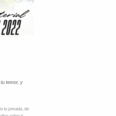
 tu temor, y
o tu jornada, de
ños sobre ti.