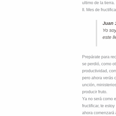
ultimo de la tierra.
II. Mes de fructific
Juan 
Yo soy
este l
Prepárate para rec
se perdió, como ot
productividad, como
pero ahora verás c
unción, ministerio
producir fruto.
Ya no será como en
fructificar, te es
ahora comenzará a