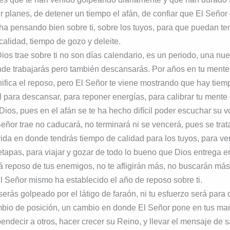
 planes, de detener un tiempo el afán, de confiar que El Seño
 ha pensando bien sobre ti, sobre los tuyos, para que puedan te
 calidad, tiempo de gozo y deleite.
os trae sobre ti no son días calendario, es un periodo, una nu
de trabajarás pero también descansarás. Por años en tu mente 
nifica el reposo, pero El Señor te viene mostrando que hay tiem
 para descansar, para reponer energías, para calibrar tu mente 
os, pues en el afán se te ha hecho difícil poder escuchar su v
eñor trae no caducará, no terminará ni se vencerá, pues se trata
vida en donde tendrás tiempo de calidad para los tuyos, para ver 
 etapas, para viajar y gozar de todo lo bueno que Dios entrega 
á reposo de tus enemigos, no te afligirán más, no buscarán más 
l Señor mismo ha establecido el año de reposo sobre ti.
serás golpeado por el látigo de faraón, ni tu esfuerzo será para 
mbio de posición, un cambio en donde El Señor pone en tus ma
ndecir a otros, hacer crecer su Reino, y llevar el mensaje de s