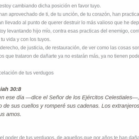
estoy cambiando dicha posición en favor tuyo.
han aprovechado de ti, de tu unción, de tu corazón, han practica
han llevado al punto de querer destruir lo más valioso que he dep
toy levantando hijo mío, contra esas practicas del enemigo, con
tu vida y con los tuyos.
derecho, de justicia, de restauración, de ver como las cosas son
Los que trataron de dañarte ya no estarán más, ya no tienen pode
celación de tus verdugos
iah 30:8
n ese día —dice el Señor de los Ejércitos Celestiales—
o de sus cuellos y romperé sus cadenas. Los extranjero
us amos.
el poder de tus verdugos, de aquellos que por años te han daña