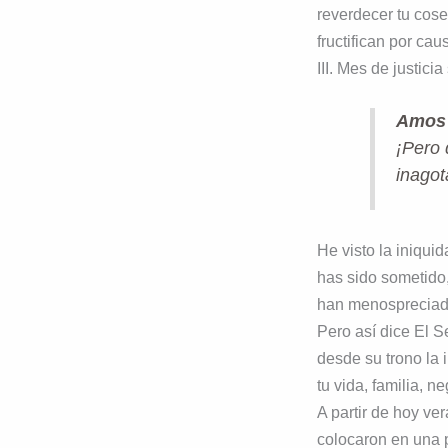
reverdecer tu cos
fructifican por cau
III. Mes de justici
Amos 
¡Pero 
inagot
He visto la iniquid
has sido sometido
han menospreciad
Pero así dice El Se
desde su trono la 
tu vida, familia, n
A partir de hoy ve
colocaron en una p