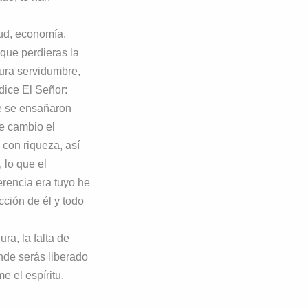
lud, economía,
 que perdieras la
dura servidumbre,
 dice El Señor:
ue se ensañaron
e cambio el
 con riqueza, así
 lo que el
herencia era tuyo he
cción de él y todo
ra, la falta de
nde serás liberado
e el espíritu.