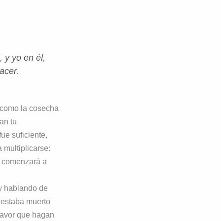
 y yo en él,
acer.
te como la cosecha
an tu
ue suficiente,
 multiplicarse:
os comenzará a
oy hablando de
e estaba muerto
 favor que hagan