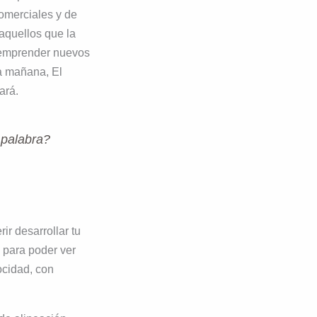
omerciales y de
aquellos que la
a emprender nuevos
a mañana, El
ará.
 palabra?
ir desarrollar tu
s para poder ver
ocidad, con