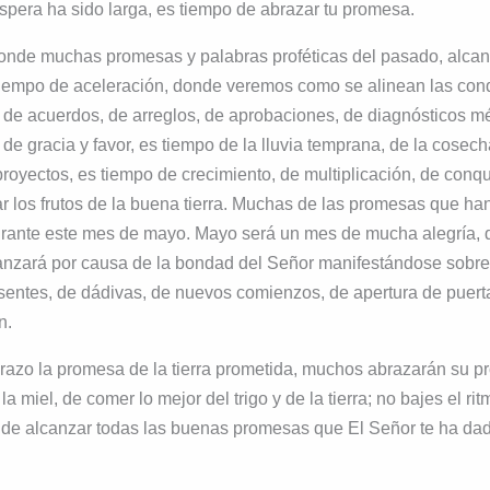
spera ha sido larga, es tiempo de abrazar tu promesa.
donde muchas promesas y palabras proféticas del pasado, alca
tiempo de aceleración, donde veremos como se alinean las cond
 de acuerdos, de arreglos, de aprobaciones, de diagnósticos m
 de gracia y favor, es tiempo de la lluvia temprana, de la cosech
royectos, es tiempo de crecimiento, de multiplicación, de conq
ar los frutos de la buena tierra. Muchas de las promesas que han
urante este mes de mayo. Mayo será un mes de mucha alegría, 
canzará por causa de la bondad del Señor manifestándose sobre
esentes, de dádivas, de nuevos comienzos, de apertura de puert
n.
brazo la promesa de la tierra prometida, muchos abrazarán su p
 la miel, de comer lo mejor del trigo y de la tierra; no bajes el ri
s de alcanzar todas las buenas promesas que El Señor te ha da