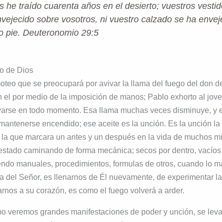
s he traído cuarenta años en el desierto; vuestros vesti
vejecido sobre vosotros, ni vuestro calzado se ha envej
o pie. Deuteronomio 29:5
go de Dios
moteo que se preocupará por avivar la llama del fuego del don 
n el por medio de la imposición de manos; Pablo exhorto al jov
ivarse en todo momento. Esa llama muchas veces disminuye, y e
mantenerse encendido; ese aceite es la unción. Es la unción la
n la que marcara un antes y un después en la vida de muchos mi
estado caminando de forma mecánica; secos por dentro, vacíos 
ndo manuales, procedimientos, formulas de otros, cuando lo m
a del Señor, es llenarnos de Él nuevamente, de experimentar la
arnos a su corazón, es como el fuego volverá a arder.
po veremos grandes manifestaciones de poder y unción, se lev