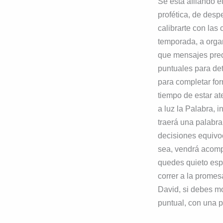
Se esta afilando e
profética, de desp
calibrarte con las
temporada, a organ
que mensajes pred
puntuales para de
para completar for
tiempo de estar ate
a luz la Palabra, 
traerá una palabra
decisiones equivoc
sea, vendrá acomp
quedes quieto espe
correr a la promes
David, si debes mo
puntual, con una p