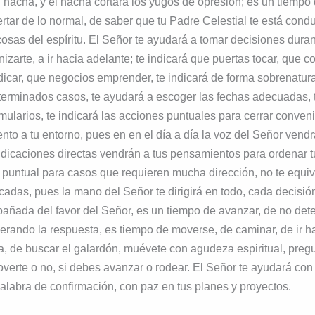
l hacha, y el hacha cortará los yugos de opresión; es un tiempo
ertar de lo normal, de saber que tu Padre Celestial te está cond
 cosas del espíritu. El Señor te ayudará a tomar decisiones dura
izarte, a ir hacia adelante; te indicará que puertas tocar, que c
icar, que negocios emprender, te indicará de forma sobrenatur
terminados casos, te ayudará a escoger las fechas adecuadas, t
mularios, te indicará las acciones puntuales para cerrar conven
nto a tu entorno, pues en en el día a día la voz del Señor vendrá
indicaciones directas vendrán a tus pensamientos para ordenar 
 puntual para casos que requieren mucha dirección, no te equi
adas, pues la mano del Señor te dirigirá en todo, cada decisi
añada del favor del Señor, es un tiempo de avanzar, de no dete
rando la respuesta, es tiempo de moverse, de caminar, de ir h
a, de buscar el galardón, muévete con agudeza espiritual, preg
verte o no, si debes avanzar o rodear. El Señor te ayudará con
alabra de confirmación, con paz en tus planes y proyectos.