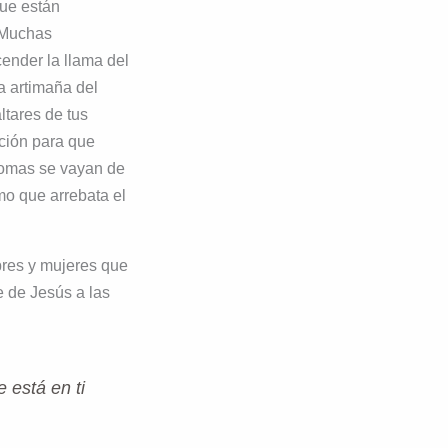
que están
. Muchas
ender la llama del
a artimaña del
ltares de tus
ición para que
ntomas se vayan de
mo que arrebata el
bres y mujeres que
 de Jesús a las
 está en ti