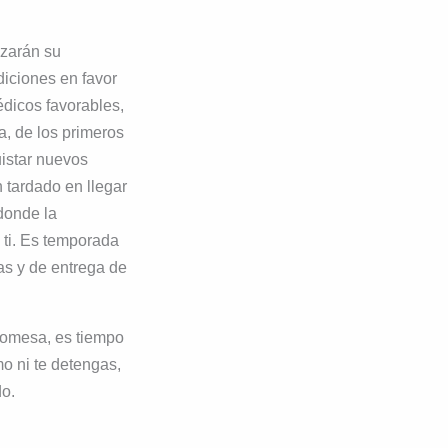
nzarán su
iciones en favor
édicos favorables,
a, de los primeros
uistar nuevos
 tardado en llegar
donde la
 ti. Es temporada
as y de entrega de
romesa, es tiempo
tmo ni te detengas,
do.