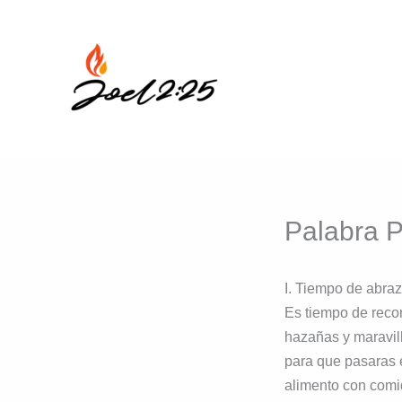
Ir
al
contenido
Palabra P
I. Tiempo de abra
Es tiempo de reco
hazañas y maravill
para que pasaras e
alimento con comid