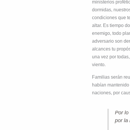
ministerios profét
dormidas, nuestros
condiciones que t
altar. Es tiempo d
enemigo, todo plan
adversario son der
alcances tu propó
una vez por todas,
viento.
Familias serán re
habían mantenido 
naciones, por caus
Por lo
por la