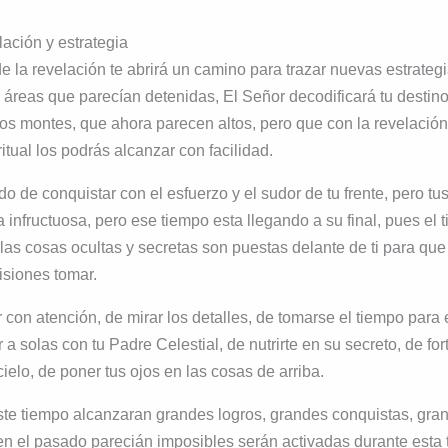
lación y estrategia
 la revelación te abrirá un camino para trazar nuevas estrategi
 áreas que parecían detenidas, El Señor decodificará tu destino, 
s montes, que ahora parecen altos, pero que con la revelación
ritual los podrás alcanzar con facilidad.
do de conquistar con el esfuerzo y el sudor de tu frente, pero t
a infructuosa, pero ese tiempo esta llegando a su final, pues el
las cosas ocultas y secretas son puestas delante de ti para qu
isiones tomar.
 con atención, de mirar los detalles, de tomarse el tiempo para 
r a solas con tu Padre Celestial, de nutrirte en su secreto, de fort
ielo, de poner tus ojos en las cosas de arriba.
te tiempo alcanzaran grandes logros, grandes conquistas, gra
en el pasado parecián imposibles serán activadas durante esta