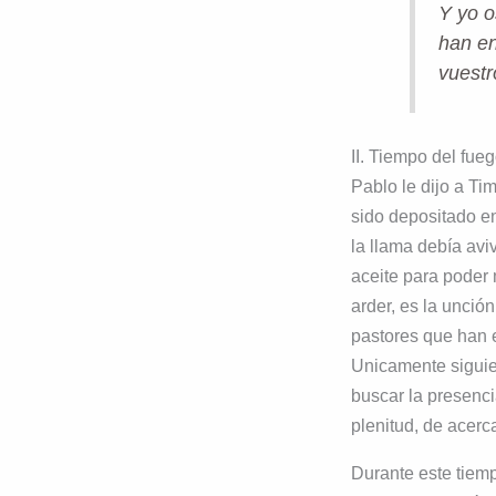
Y yo o
han en
vuestr
II. Tiempo del fue
Pablo le dijo a Ti
sido depositado e
la llama debía av
aceite para poder 
arder, es la unció
pastores que han 
Unicamente siguie
buscar la presenci
plenitud, de acerc
Durante este tiem