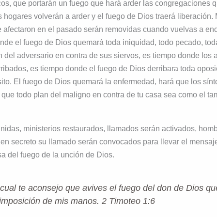
icos, que portarán un fuego que hará arder las congregaciones 
 hogares volverán a arder y el fuego de Dios traerá liberación
e afectaron en el pasado serán removidas cuando vuelvas a enc
onde el fuego de Dios quemará toda iniquidad, todo pecado, tod
 del adversario en contra de sus siervos, es tiempo donde los a
ribados, es tiempo donde el fuego de Dios derribara toda opos
sito. El fuego de Dios quemará la enfermedad, hará que los sí
 que todo plan del maligno en contra de tu casa sea como el ta
unidas, ministerios restaurados, llamados serán activados, hom
en secreto su llamado serán convocados para llevar el mensaje
a del fuego de la unción de Dios.
 cual te aconsejo que avives el fuego del don de Dios que
 imposición de mis manos. 2 Timoteo 1:6