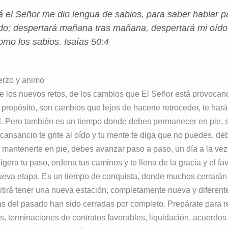
 el Señor me dio lengua de sabios, para saber hablar p
o; despertará mañana tras mañana, despertará mi oído
omo los sabios. Isaías 50:4
erzo y animo
e los nuevos retos, de los cambios que El Señor está provoca
 propósito, son cambios que lejos de hacerte retroceder, te har
l. Pero también es un tiempo donde debes permanecer en pie, si
cansancio te grite al oído y tu mente te diga que no puedes, de
mantenerte en pie, debes avanzar paso a paso, un día a la vez
ligera tu paso, ordena tus caminos y te llena de la gracia y el f
ueva etapa. Es un tiempo de conquista, donde muchos cerrarán 
itirá tener una nueva estación, completamente nueva y diferent
s del pasado han sido cerradas por completo. Prepárate para rec
os, terminaciones de contratos favorables, liquidación, acuerdo