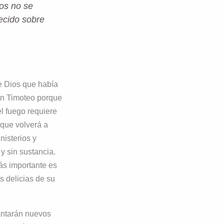
dos no se
ecido sobre
de Dios que había
en Timoteo porque
l fuego requiere
 que volverá a
nisterios y
y sin sustancia.
ás importante es
s delicias de su
antarán nuevos