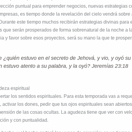
rección puntual para emprender negocios, nuevas estrategias c
mpresas, es tiempo donde la revelación del cielo vendrá sobre 
Durante este tiempo muchos recibirán estrategias divinas par
s que serán prosperados de forma sobrenatural de la noche a l
a y favor sobre esos proyectos, será su mano la que te prosper
 ¿quién estuvo en el secreto de Jehová, y vio, y oyó su
 estuvo atento a su palabra, y la oyó? Jeremías 23:18
eza espiritual
rtar los sentidos espirituales. Para esta temporada vas a requer
, activar los dones, pedir que tus ojos espirituales sean abierto
mensión de las cosas ocultas. La agudeza tiene que ver con vel
cción y con puntualidad.