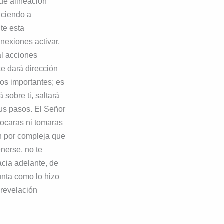
 de alineación
uciendo a
nte esta
onexiones activar,
al acciones
e dará dirección
ios importantes; es
 sobre ti, saltará
tus pasos. El Señor
vocaras ni tomaras
ón por compleja que
nerse, no te
acia adelante, de
unta como lo hizo
 revelación