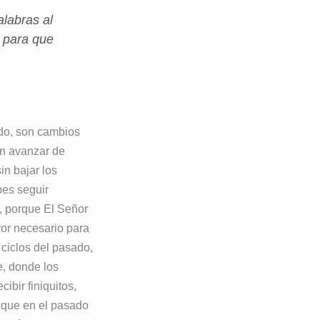
alabras al
 para que
ndo, son cambios
án avanzar de
n bajar los
bes seguir
, porque El Señor
avor necesario para
ciclos del pasado,
e, donde los
ibir finiquitos,
s que en el pasado