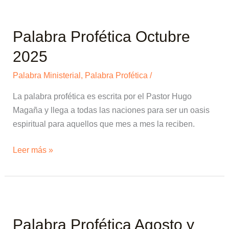
Palabra
Profética
Palabra Profética Octubre
Octubre
2025
2025
Palabra Ministerial
,
Palabra Profética
/
La palabra profética es escrita por el Pastor Hugo
Magaña y llega a todas las naciones para ser un oasis
espiritual para aquellos que mes a mes la reciben.
Leer más »
Palabra
Profética
Palabra Profética Agosto y
Agosto